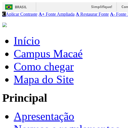
Simplifique!
Com
BRASIL
C
Aplicar Contraste
A+
Fonte Ampliada
A
Restaurar Fonte
A-
Fonte 
Início
Campus Macaé
Como chegar
Mapa do Site
Principal
Apresentação