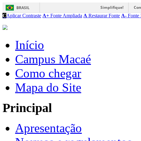
Simplifique!
Com
BRASIL
C
Aplicar Contraste
A+
Fonte Ampliada
A
Restaurar Fonte
A-
Fonte 
Início
Campus Macaé
Como chegar
Mapa do Site
Principal
Apresentação