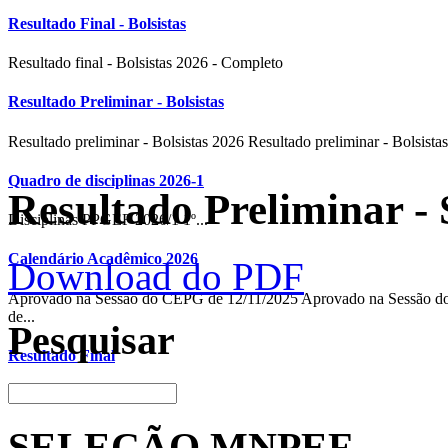
Resultado Final - Bolsistas
Resultado final - Bolsistas 2026 - Completo
Resultado Preliminar - Bolsistas
Resultado preliminar - Bolsistas 2026 Resultado preliminar - Bolsistas
Quadro de disciplinas 2026-1
Resultado Preliminar - 
Disciplinas PPGEF 2026/1 1º...
Calendário Acadêmico 2026
Download do PDF
Aprovado na Sessão do CEPG de 12/11/2025 Aprovado na Sessão
de...
Pesquisar
Resultado Final
Download do PDF
SELEÇÃO MNPEF