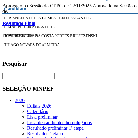
Aprovado na Sessão do CEPG de 12/11/2025 Aprovado na Sessão
Candidato
de...
ELISANGELA LOPES GOMES TEIXEIRA SANTOS
Resultado Final
ILMAR PEREIRA DIAS FILHO
Download do PDF
THAIS TEIXEIRA DA COSTA PORTES BRUSDZENSKI
THIAGO NOVAES DE ALMEIDA
Pesquisar
SELEÇÃO MNPEF
2026
Editais 2026
Calendário
Lista preliminar
Lista de candidatos homologados
Resultado preliminar 1ª etapa
Resultado 1ª etapa