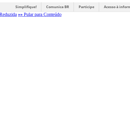
Simplifique!
Comunica BR
Participe
Acesso à infor
Reduzida
»»
Pular para Conteúdo