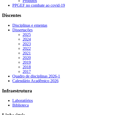
Produtos
PPGEF no combate ao covid-19
Discentes
Disciplinas e ementas
Dissertações
2025
2024
2023
2022
2021
2020
2019
2018
2017
Quadro de disciplinas 2026-1
Calendário Acadêmico 2026
Infraestrutura
Laboratórios
Biblioteca