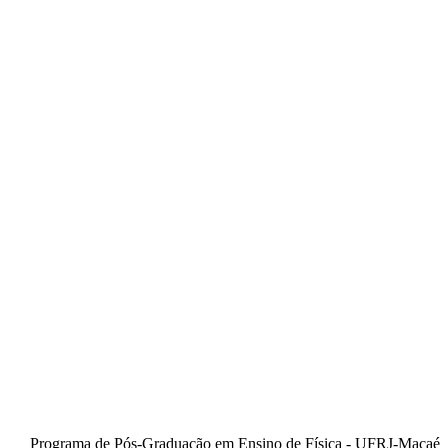
Programa de Pós-Graduação em Ensino de Física - UFRJ-Macaé