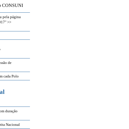
 do CONSUNI
u pela página
017" >>
o
issão de
em cada Polo
al
com duração
rita Nacional