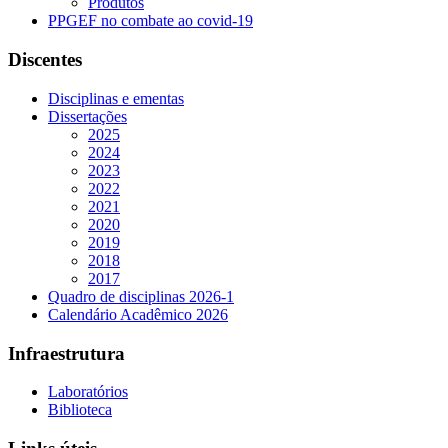
Produtos
PPGEF no combate ao covid-19
Discentes
Disciplinas e ementas
Dissertações
2025
2024
2023
2022
2021
2020
2019
2018
2017
Quadro de disciplinas 2026-1
Calendário Acadêmico 2026
Infraestrutura
Laboratórios
Biblioteca