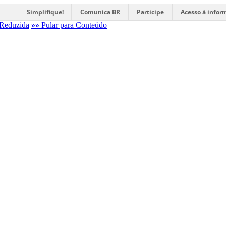
Simplifique!
Comunica BR
Participe
Acesso à infor
Reduzida
»»
Pular para Conteúdo