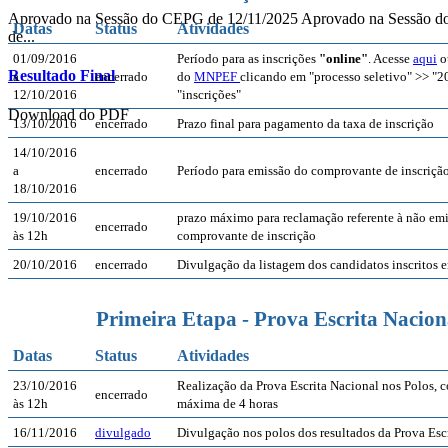
Aprovado na Sessão do CEPG de 12/11/2025 Aprovado na Sessão
Datas
Status
Atividades
de...
01/09/2016
Período para as inscrições
"online"
. Acesse
aqui
o
Resultado Final
a
encerrado
do
MNPEF
clicando em "processo seletivo" >> "2
12/10/2016
"inscrições"
Download do PDF
13/10/2016
encerrado
Prazo final para pagamento da taxa de inscrição
14/10/2016
a
encerrado
Período para emissão do comprovante de inscriçã
18/10/2016
19/10/2016
prazo máximo para reclamação referente à não em
encerrado
às 12h
comprovante de inscrição
20/10/2016
encerrado
Divulgação da listagem dos candidatos inscritos 
Primeira Etapa - Prova Escrita Nacion
Datas
Status
Atividades
23/10/2016
Realização da Prova Escrita Nacional nos Polos, 
encerrado
às 12h
máxima de 4 horas
16/11/2016
divulgado
Divulgação nos polos dos resultados da Prova Esc