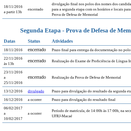
divulgação final nos polos dos nomes dos candida
18/11/2016
encerrado
para a segunda etapa com os horários e locais para
a partir 13h
Prova de Defesa de Memorial
Segunda Etapa - Prova de Defesa de Mem
Datas
Status
Atividades
encerrado
18/11/2016
Prazo final para entrega da documentação no polo
22/11/2016
encerrado
Realização do Exame de Proficiência de Língua I
às 13h
23/11/2016
encerrado
a
Realização da Prova de Defesa de Memorial
25/11/2016
13/12/2016
divulgado
Prazo para divulgação do resultado da segunda et
16/12/2016
a ocorrer
Prazo para divulgação do resultado final
06/02/2017
Período de matrícula, de 14:00h às 17:00h, na sec
a
a ocorrer
UFRJ-Macaé
10/02/2017