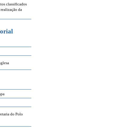
tos classificados
 realização da
orial
nglesa
apa
retaria do Polo