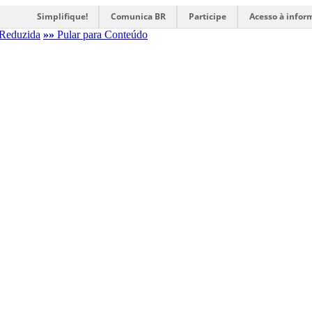
Simplifique!
Comunica BR
Participe
Acesso à infor
Reduzida
»»
Pular para Conteúdo