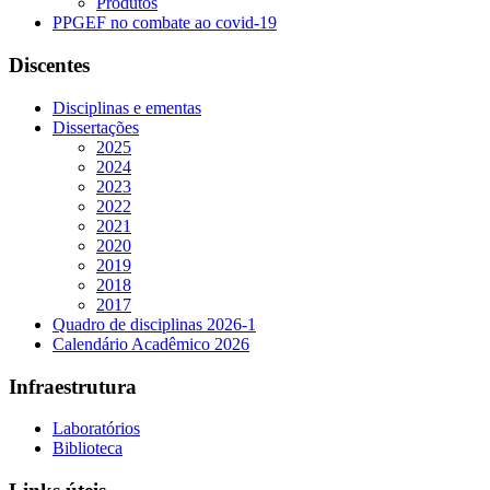
Produtos
PPGEF no combate ao covid-19
Discentes
Disciplinas e ementas
Dissertações
2025
2024
2023
2022
2021
2020
2019
2018
2017
Quadro de disciplinas 2026-1
Calendário Acadêmico 2026
Infraestrutura
Laboratórios
Biblioteca