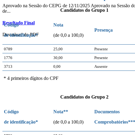
Aprovado na Sessão do CEPG de 12/11/2025 Aprovado na Sessão
Candidatos do Grupo 1
de...
Resultado Final
Código
Nota
Presença
Download do PDF
de identificação*
(de 0,0 a 100,0)
0789
25,00
Presente
1776
30,00
Presente
3713
0,00
Ausente
* 4 primeiros dígitos do CPF
Candidatos do Grupo 2
Código
Nota**
Documentos
de identificação*
(de 0,0 a 100,0)
Comprobatórios**