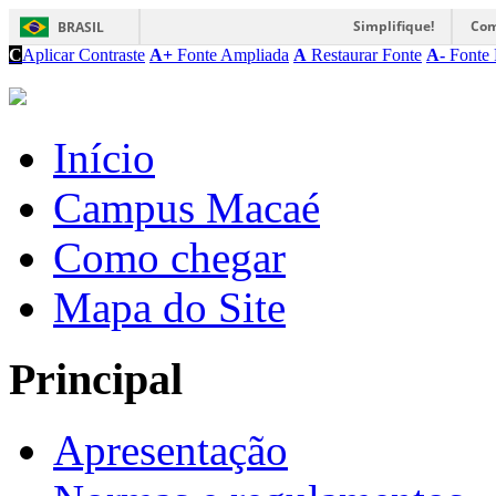
Simplifique!
Com
BRASIL
C
Aplicar Contraste
A+
Fonte Ampliada
A
Restaurar Fonte
A-
Fonte 
Início
Campus Macaé
Como chegar
Mapa do Site
Principal
Apresentação