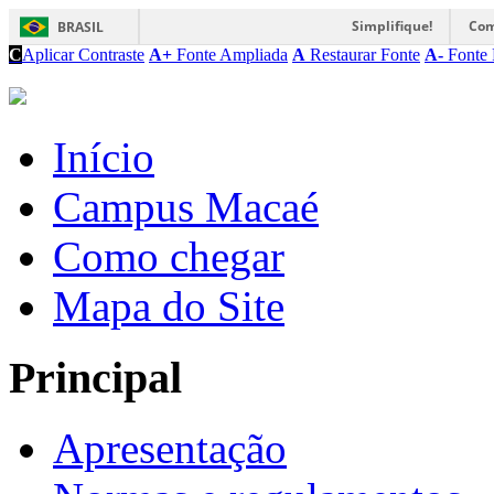
Simplifique!
Com
BRASIL
C
Aplicar Contraste
A+
Fonte Ampliada
A
Restaurar Fonte
A-
Fonte 
Início
Campus Macaé
Como chegar
Mapa do Site
Principal
Apresentação