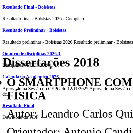
Resultado Final - Bolsistas
Resultado final - Bolsistas 2026 - Completo
Resultado Preliminar - Bolsistas
Resultado preliminar - Bolsistas 2026 Resultado preliminar - Bolsistas
Quadro de disciplinas 2026-1
Dissertações 2018
Disciplinas PPGEF 2026/1 1º...
Calendário Acadêmico 2026
O SMARTPHONE COM
Aprovado na Sessão do CEPG de 12/11/2025 Aprovado na Sessão
FÍSICA
de...
Resultado Final
Autor: Leandro Carlos Qu
Download do PDF
Orientador: Antonio Cand