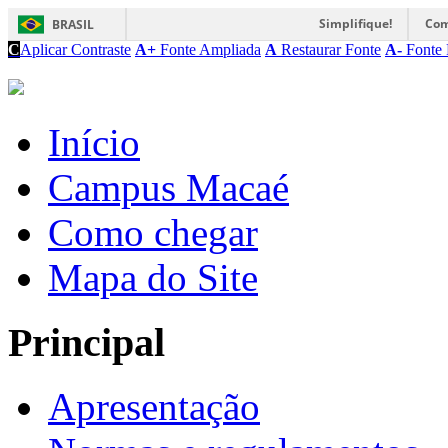
Simplifique!
Com
BRASIL
C
Aplicar Contraste
A+
Fonte Ampliada
A
Restaurar Fonte
A-
Fonte 
Início
Campus Macaé
Como chegar
Mapa do Site
Principal
Apresentação