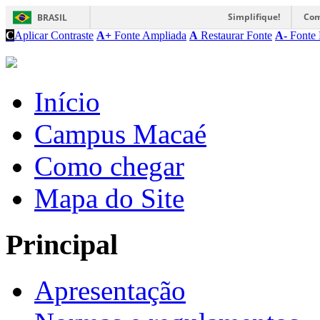
Simplifique!
Com
BRASIL
C
Aplicar Contraste
A+
Fonte Ampliada
A
Restaurar Fonte
A-
Fonte 
Início
Campus Macaé
Como chegar
Mapa do Site
Principal
Apresentação