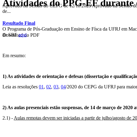
Atividades do PPG-EF durante o
Aprovado na Sessão do CEPG de 12/11/2025 Aprovado na Sessão
de...
Resultado Final
O Programa de Pós-Graduação em Ensino de Físca da UFRJ em Macaé
da SBF
aqui
.
Download do PDF
Em resumo:
1) As atividades de orientação e defesas (dissertação e qualifi
Leia as resoluções
01
,
02
,
03
,
04
/2020 do CEPG da UFRJ para maiore
2) As aulas presenciais estão suspensas, de 14 de março de 2020 
2.1) -
Aulas remotas devem ser iniciadas a partir de julho/agosto de 2