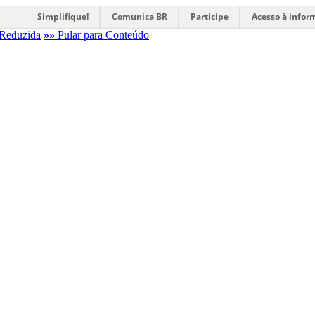
Simplifique!
Comunica BR
Participe
Acesso à infor
Reduzida
»»
Pular para Conteúdo