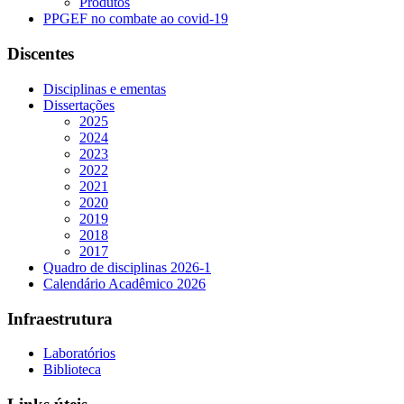
Produtos
PPGEF no combate ao covid-19
Discentes
Disciplinas e ementas
Dissertações
2025
2024
2023
2022
2021
2020
2019
2018
2017
Quadro de disciplinas 2026-1
Calendário Acadêmico 2026
Infraestrutura
Laboratórios
Biblioteca