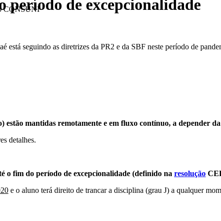
 período de excepcionalidade
 do CONSUNI
 está seguindo as diretrizes da PR2 e da SBF neste período de pand
cação) estão mantidas remotamente e em fluxo contínuo, a depender
s detalhes.
até o fim do período de excepcionalidade (definido na
resolução
CEP
020
e o aluno terá direito de trancar a disciplina (grau J) a qualquer mo